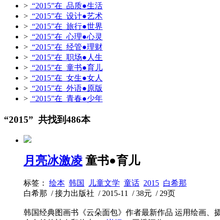
>
“2015”在 品质●生活
>
“2015”在 设计●艺术
>
“2015”在 旅行●世界
>
“2015”在 心理●心灵
>
“2015”在 经管●理财
>
“2015”在 职场●人生
>
“2015”在 童书●育儿
>
“2015”在 女生●女人
>
“2015”在 外语●原版
>
“2015”在 青春●少年
“2015” 共找到486本
月亮冰激凌
童书●育儿
标签：
绘本
韩国
儿童文学
童话
2015
白希那
白希那 / 接力出版社 / 2015-11 / 38元 / 29页
韩国经典图画书《云朵面包》作者最新作品 运用绘画、