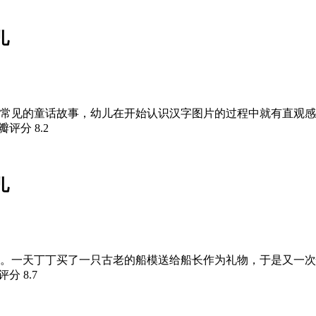
儿
儿最常见的童话故事，幼儿在开始认识汉字图片的过程中就有直观
豆瓣评分
8.2
儿
前篇。一天丁丁买了一只古老的船模送给船长作为礼物，于是又一
瓣评分
8.7