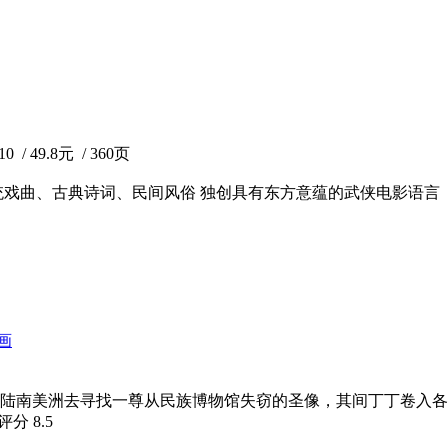
 49.8元 / 360页
戏曲、古典诗词、民间风俗 独创具有东方意蕴的武侠电影语言 
画
将登陆南美洲去寻找一尊从民族博物馆失窃的圣像，其间丁丁卷入
瓣评分
8.5