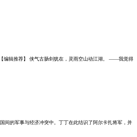
【编辑推荐】 侠气古肠剑犹在，灵雨空山动江湖。 ——我觉得
各国间的军事与经济冲突中。丁丁在此结识了阿尔卡扎将军，并