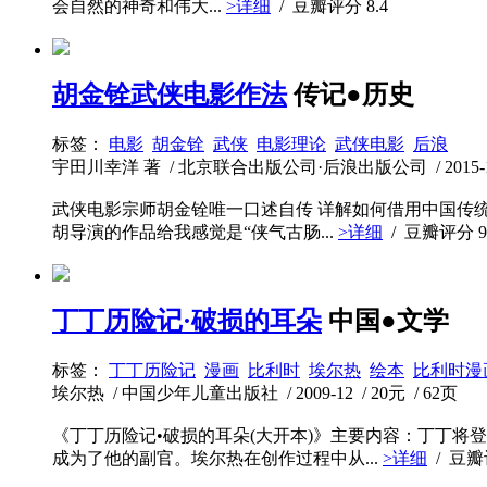
会自然的神奇和伟大...
>详细
/ 豆瓣评分
8.4
胡金铨武侠电影作法
传记●历史
标签：
电影
胡金铨
武侠
电影理论
武侠电影
后浪
宇田川幸洋 著 / 北京联合出版公司·后浪出版公司 / 2015-10 /
武侠电影宗师胡金铨唯一口述自传 详解如何借用中国传统
胡导演的作品给我感觉是“侠气古肠...
>详细
/ 豆瓣评分
9
丁丁历险记·破损的耳朵
中国●文学
标签：
丁丁历险记
漫画
比利时
埃尔热
绘本
比利时漫
埃尔热 / 中国少年儿童出版社 / 2009-12 / 20元 / 62页
《丁丁历险记•破损的耳朵(大开本)》主要内容：丁丁
成为了他的副官。埃尔热在创作过程中从...
>详细
/ 豆