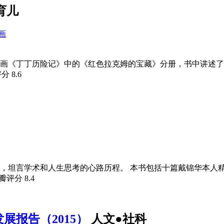
育儿
画
列漫画《丁丁历险记》中的《红色拉克姆的宝藏》分册，书中讲述
评分
8.6
，坦言学术和人生思考的心路历程。 本书包括十篇戴锦华本人
豆瓣评分
8.4
报告（2015）
人文●社科