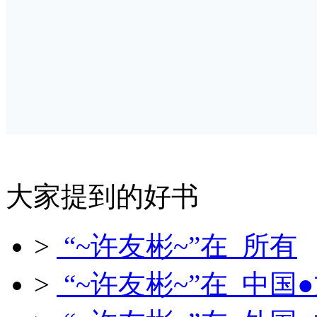
大家提到的好书
>
“~许友彬~”在 所有
>
“~许友彬~”在 中国