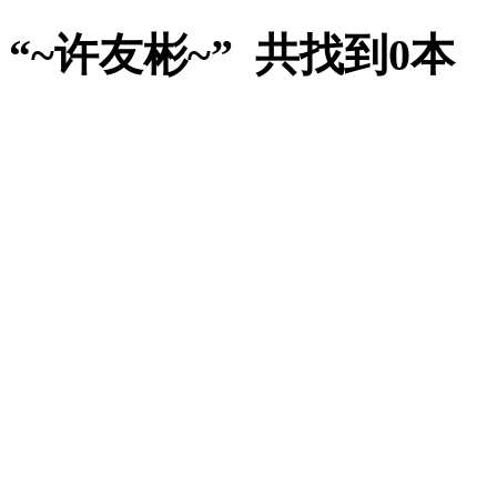
“~许友彬~” 共找到0本