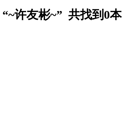
“~许友彬~” 共找到0本