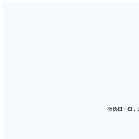
微信扫一扫，