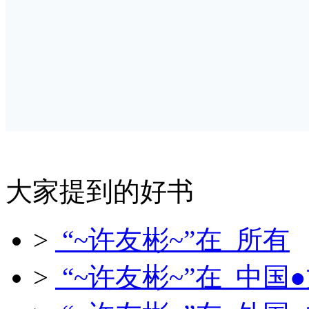
大家提到的好书
>
“~许友彬~”在 所有
>
“~许友彬~”在 中国