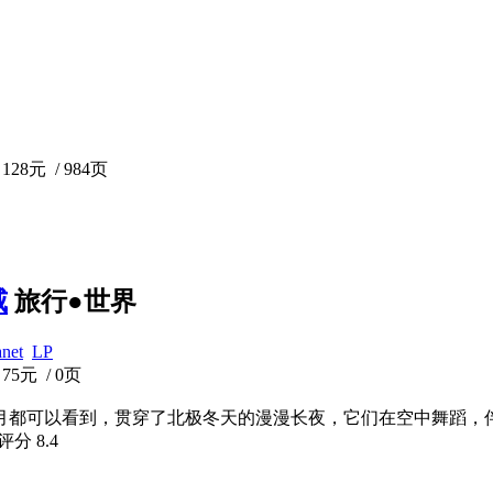
128元 / 984页
威
旅行●世界
anet
LP
75元 / 0页
3月都可以看到，贯穿了北极冬天的漫漫长夜，它们在空中舞蹈
瓣评分
8.4