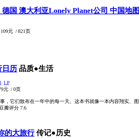
：德国 澳大利亚Lonely Planet公司 中国
109元 / 821页
旅行日历
品质●生活
l
LP
79元 / 0页
事，它们散布在一年中的每一天。这本书就像一本内容翔实、图
 豆瓣评分
7.6
列:你的大旅行
传记●历史