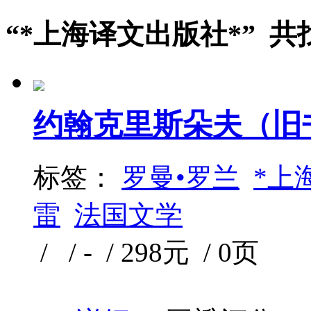
“*上海译文出版社*” 共
约翰克里斯朵夫（旧
标签：
罗曼•罗兰
*上
雷
法国文学
/ / - / 298元 / 0页