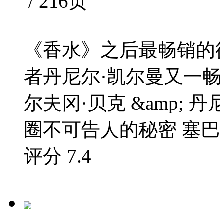
/ 216页
《香水》之后最畅销的
者丹尼尔·凯尔曼又一畅
尔夫冈·贝克 &amp;
圈不可告人的秘密 塞巴斯
评分
7.4