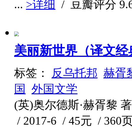
...
>详细
/ 豆瓣评分
9.
美丽新世界（译文经
标签：
反乌托邦
赫胥
国
外国文学
(英)奥尔德斯·赫胥黎 
/ 2017-6 / 45元 / 360