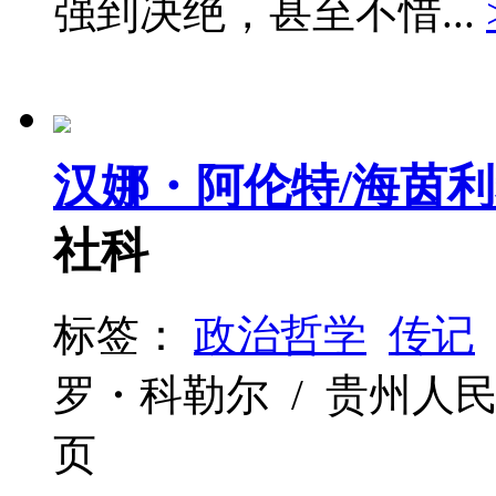
强到决绝，甚至不惜...
汉娜・阿伦特/海茵
社科
标签：
政治哲学
传记
罗・科勒尔 / 贵州人民出版社 
页