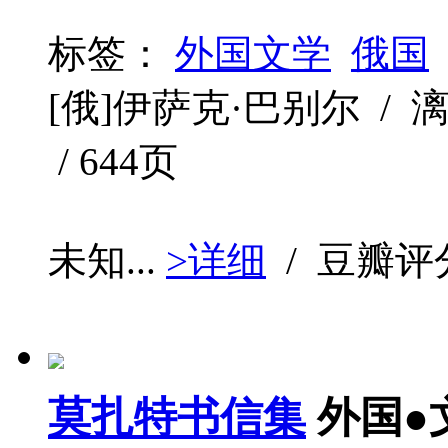
标签：
外国文学
俄国
[俄]伊萨克·巴别尔 / 漓江
/ 644页
未知...
>详细
/ 豆瓣评
莫扎特书信集
外国●