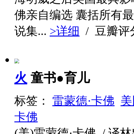
佛亲自编选 囊括所有最
说集...
>详细
/ 豆瓣评
火
童书●育儿
标签：
雷蒙德·卡佛
美
卡佛
(美)雷蒙德·卡佛 / 译林出版