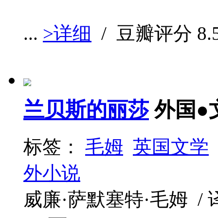
...
>详细
/ 豆瓣评分
8.
兰贝斯的丽莎
外国●
标签：
毛姆
英国文学
外小说
威廉·萨默塞特·毛姆 / 译林出