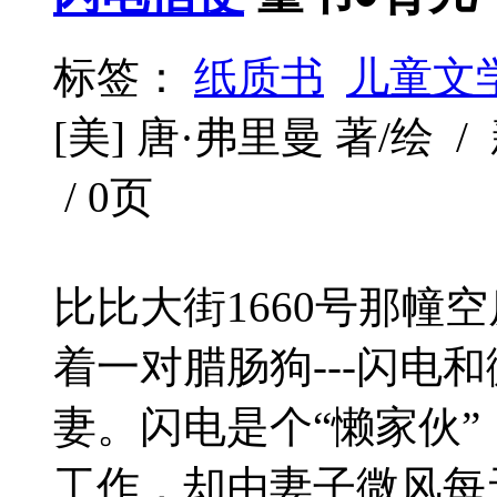
标签：
纸质书
儿童文
[美] 唐·弗里曼 著/绘 / 新
/ 0页
比比大街1660号那幢
着一对腊肠狗---闪电
妻。闪电是个“懒家伙
工作，却由妻子微风每