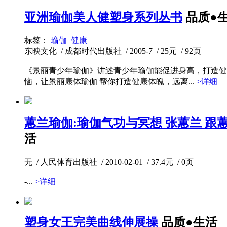
亚洲瑜伽美人健塑身系列丛书
品质●
标签：
瑜伽
健康
东映文化 / 成都时代出版社 / 2005-7 / 25元 / 92页
《景丽青少年瑜伽》讲述青少年瑜伽能促进身高，打造健
恼，让景丽康体瑜伽 帮你打造健康体魄，远离...
>详细
蕙兰瑜伽:瑜伽气功与冥想 张蕙兰 跟
活
无 / 人民体育出版社 / 2010-02-01 / 37.4元 / 0页
-...
>详细
塑身女王完美曲线伸展操
品质●生活