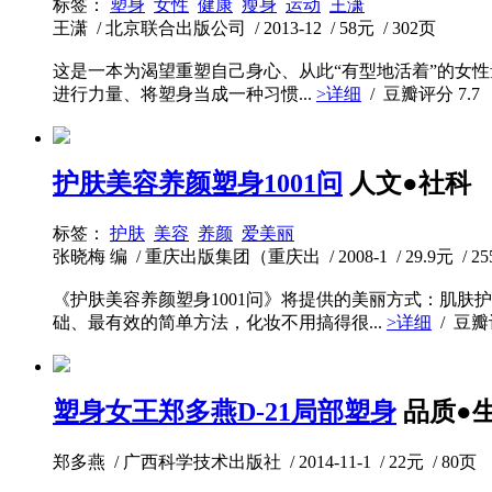
标签：
塑身
女性
健康
瘦身
运动
王潇
王潇 / 北京联合出版公司 / 2013-12 / 58元 / 302页
这是一本为渴望重塑自己身心、从此“有型地活着”的女性
进行力量、将塑身当成一种习惯...
>详细
/ 豆瓣评分
7.7
护肤美容养颜塑身1001问
人文●社科
标签：
护肤
美容
养颜
爱美丽
张晓梅 编 / 重庆出版集团（重庆出 / 2008-1 / 29.9元 / 2
《护肤美容养颜塑身1001问》将提供的美丽方式：肌
础、最有效的简单方法，化妆不用搞得很...
>详细
/ 豆
塑身女王郑多燕D-21局部塑身
品质●
郑多燕 / 广西科学技术出版社 / 2014-11-1 / 22元 / 80页