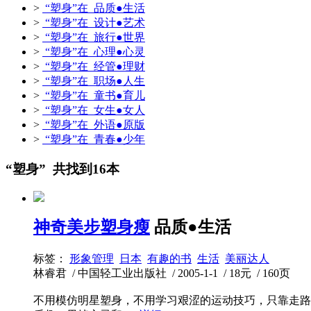
>
“塑身”在 品质●生活
>
“塑身”在 设计●艺术
>
“塑身”在 旅行●世界
>
“塑身”在 心理●心灵
>
“塑身”在 经管●理财
>
“塑身”在 职场●人生
>
“塑身”在 童书●育儿
>
“塑身”在 女生●女人
>
“塑身”在 外语●原版
>
“塑身”在 青春●少年
“塑身” 共找到16本
神奇美步塑身瘦
品质●生活
标签：
形象管理
日本
有趣的书
生活
美丽达人
林睿君 / 中国轻工业出版社 / 2005-1-1 / 18元 / 160页
不用模仿明星塑身，不用学习艰涩的运动技巧，只靠走路就