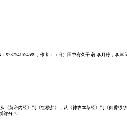
87541554599，作者：（日）田中宥久子 著 李月婷，李岸 译.
从《黄帝内经》到《红楼梦》，从《神农本草经》到《御香缥缈
豆瓣评分
7.2