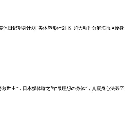
周美体日记塑身计划+美体塑形计划书+超大动作分解海报 ●瘦身
瘦身救世主”，日本媒体喻之为“最理想の身体”，其瘦身心法甚至