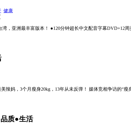
行
健康
页
湾，亚洲最丰富版本！ ●120分钟超长中文配音字幕DVD+12
活
美辣妈，3个月瘦身20kg，13年从未反弹！ 媒体竞相争访的“
品质●生活