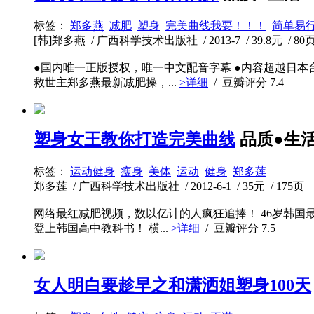
标签：
郑多燕
减肥
塑身
完美曲线我要！！！
简单易
[韩]郑多燕 / 广西科学技术出版社 / 2013-7 / 39.8元 / 80
●国内唯一正版授权，唯一中文配音字幕 ●内容超越日本台
救世主郑多燕最新减肥操，...
>详细
/ 豆瓣评分
7.4
塑身女王教你打造完美曲线
品质●生
标签：
运动健身
瘦身
美体
运动
健身
郑多莲
郑多莲 / 广西科学技术出版社 / 2012-6-1 / 35元 / 175页
网络最红减肥视频，数以亿计的人疯狂追捧！ 46岁韩国最
登上韩国高中教科书！ 横...
>详细
/ 豆瓣评分
7.5
女人明白要趁早之和潇洒姐塑身100天