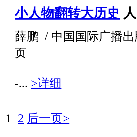
小人物翻转大历史
人
薛鹏 / 中国国际广播出版社 / 
页
-...
>详细
1
2
后一页>