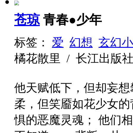
苍琼
青春●少年
标签：
爱
幻想
玄幻
橘花散里 / 长江出版社 / 2
他天赋低下，但却妄想
柔，但笑靥如花少女的
惧的恶魔灵魂； 他们