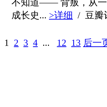
不知道—— 背叛，从
成长史...
>详细
/ 豆
1
2
3
4
...
12
13
后一