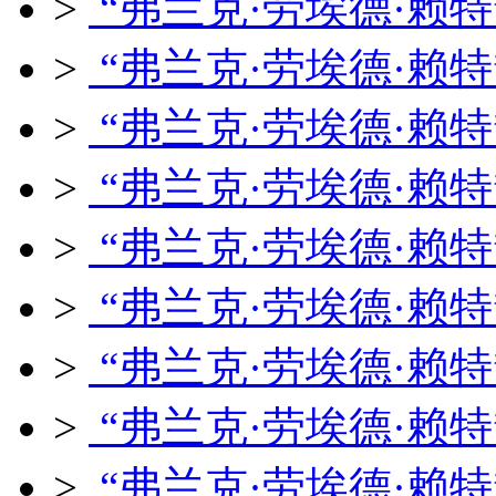
>
“弗兰克·劳埃德·赖特
>
“弗兰克·劳埃德·赖特
>
“弗兰克·劳埃德·赖特
>
“弗兰克·劳埃德·赖特
>
“弗兰克·劳埃德·赖特
>
“弗兰克·劳埃德·赖特
>
“弗兰克·劳埃德·赖特
>
“弗兰克·劳埃德·赖特
>
“弗兰克·劳埃德·赖特