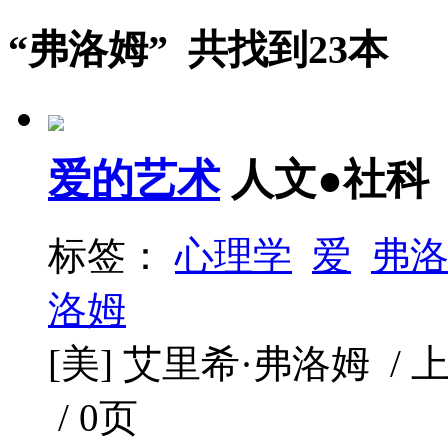
“弗洛姆” 共找到23本
爱的艺术
人文●社科
标签：
心理学
爱
弗
洛姆
[美] 艾里希·弗洛姆 / 上
/ 0页