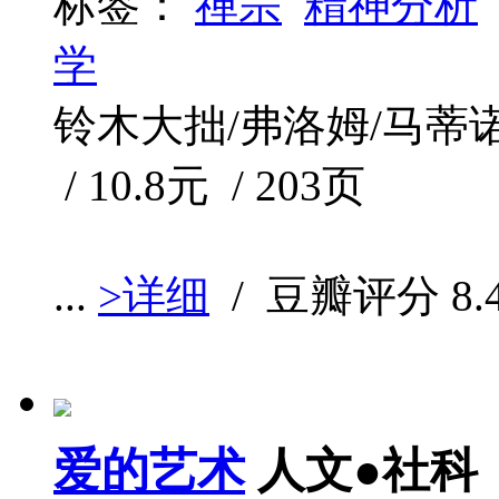
标签：
禅宗
精神分析
学
铃木大拙/弗洛姆/马蒂诺 /
/ 10.8元 / 203页
...
>详细
/ 豆瓣评分
8.
爱的艺术
人文●社科