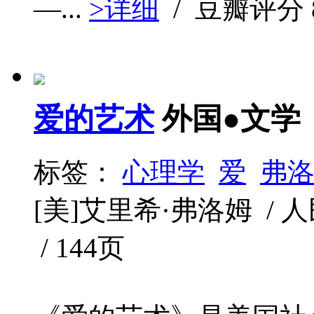
—...
>详细
/ 豆瓣评分
爱的艺术
外国●文学
标签：
心理学
爱
弗
[美]艾里希·弗洛姆 / 人民
/ 144页