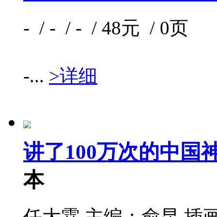
- / - / - / 48元 / 0页
-...
>详细
讲了100万次的中国
本
任大霖 主编；俞昆 插画 /