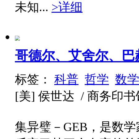
未知...
>详细
哥德尔、艾舍尔、巴
标签：
科普
哲学
数
[美] 侯世达 / 商务印书馆 /
集异璧－GEB，是数