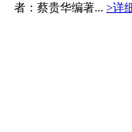
者：蔡贵华编著...
>详