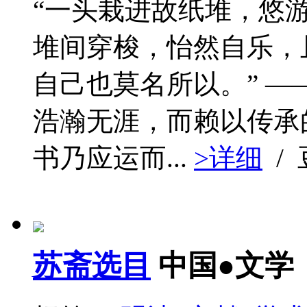
“一头栽进故纸堆，悠
堆间穿梭，怡然自乐，
自己也莫名所以。” —
浩瀚无涯，而赖以传承
书乃应运而...
>详细
/
苏斋选目
中国●文学