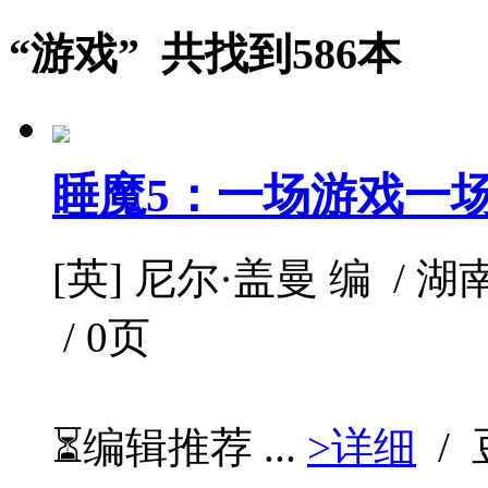
“游戏” 共找到586本
睡魔5：一场游戏一
[英] 尼尔·盖曼 编 / 湖南
/ 0页
⏳编辑推荐 ...
>详细
/