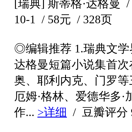
[瑞典] 斯蒂格·达格曼 /
10-1 / 58元 / 328页
◎编辑推荐 1.瑞典文
达格曼短篇小说集首次在
奥、耶利内克、门罗等
厄姆·格林、爱德华多·
作...
>详细
/ 豆瓣评分