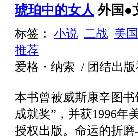
琥珀中的女人
外国●
标签：
小说
二战
美
推荐
爱格・纳索 / 团结出版社 / 
本书曾被威斯康辛图书
成就奖”，并获1996
授权出版。命运的折磨