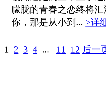
朦胧的青春之恋终将汇
你，那是从小到...
>详
1
2
3
4
...
11
12
后一