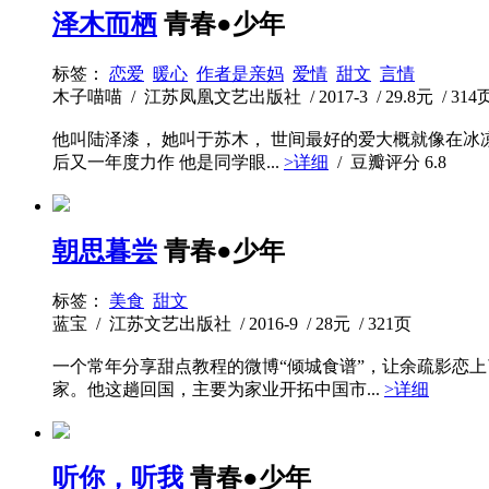
泽木而栖
青春●少年
标签：
恋爱
暖心
作者是亲妈
爱情
甜文
言情
木子喵喵 / 江苏凤凰文艺出版社 / 2017-3 / 29.8元 / 314
他叫陆泽漆， 她叫于苏木， 世间最好的爱大概就像在冰
后又一年度力作 他是同学眼...
>详细
/ 豆瓣评分
6.8
朝思暮尝
青春●少年
标签：
美食
甜文
蓝宝 / 江苏文艺出版社 / 2016-9 / 28元 / 321页
一个常年分享甜点教程的微博“倾城食谱”，让余疏影恋
家。他这趟回国，主要为家业开拓中国市...
>详细
听你，听我
青春●少年