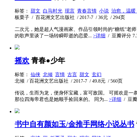
标签：
甜文
白马时光
现言
青春言情
小说
治愈，温暖
板栗子 / 百花洲文艺出版社 / 2017-7 / 36元 / 294页
二次元，她是超人气漫画家、作品引领时尚的“糖纸”老师
的歌声里谈了一场转瞬即逝的恋爱...
>详细
/ 豆瓣评分
7.
摇欢
青春●少年
标签：
仙侠
北倾
言情
古言
甜文
玄幻
北倾 / 百花洲文艺出版社 / 2017-7 / 49.8元 / 560页
传说，生而为龙，便身怀宝藏，富可敌国。 可摇欢是一
那位四海帝君也是她顺手捡回来的。 同为...
>详细
/ 豆
书中自有颜如玉/金推手网络小说丛书