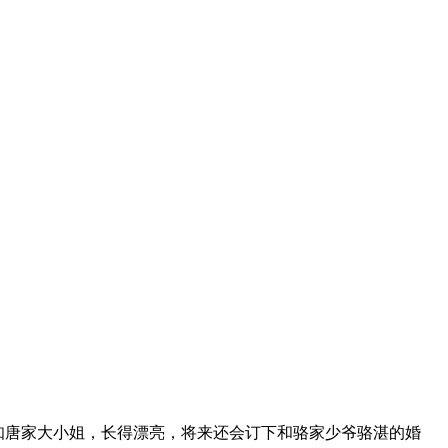
只知唐家大小姐，长得漂亮，将来还会订下和骆家少爷骆湛的婚