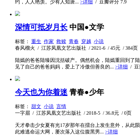
约，人人艳羡。少有人知唐...
>详细
/ 豆瓣评分
7.9
深情可抵岁月长
中国●文学
标签：
重生
作家
救赎
青春
穿越
小说
春风榴火 / 江苏凤凰文艺出版社 / 2021-6 / 45元 / 384页
陆嫣的爸爸陆臻因沈括破产。偶然机会，陆嫣重回到了陆
见了自己的爸爸妈妈，爱上了冷傲但善良的...
>详细
/ 
今天也为你着迷
青春●少年
标签：
甜文
小说
言情
一字眉 / 江苏凤凰文艺出版社 / 2018-5 / 36.8元 / 0页
天才拳击少女夏有光17岁那年在擂台上发生意外，从此
此难逃命运大网，屡次落入这位腹黑男...
>详细