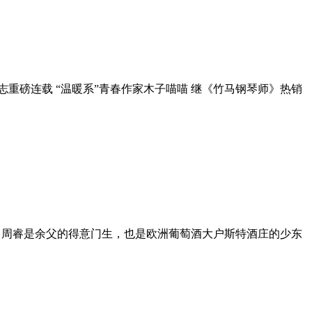
重磅连载 “温暖系”青春作家木子喵喵 继《竹马钢琴师》热销
 周睿是余父的得意门生，也是欧洲葡萄酒大户斯特酒庄的少东