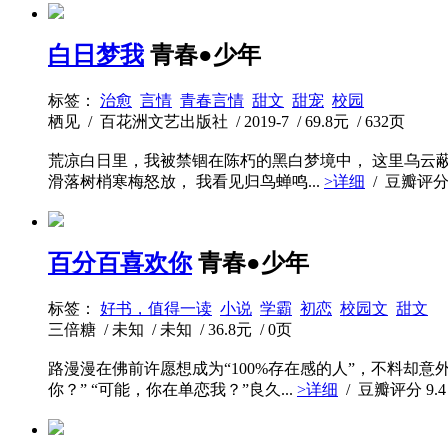
白日梦我
青春●少年
标签：
治愈
言情
青春言情
甜文
甜宠
校园
栖见 / 百花洲文艺出版社 / 2019-7 / 69.8元 / 632页
荒凉白日里，我被禁锢在陈朽的黑白梦境中， 这里乌云
滑落树梢寒梅怒放， 我看见归鸟蝉鸣...
>详细
/ 豆瓣评
百分百喜欢你
青春●少年
标签：
好书，值得一读
小说
学霸
初恋
校园文
甜文
三倍糖 / 未知 / 未知 / 36.8元 / 0页
路漫漫在佛前许愿想成为“100%存在感的人”，不料却
你？” “可能，你在单恋我？”良久...
>详细
/ 豆瓣评分
9.4