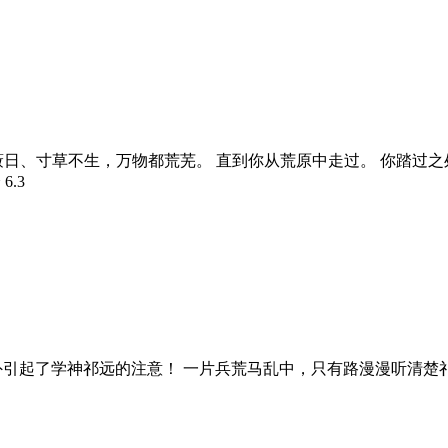
蔽日、寸草不生，万物都荒芜。 直到你从荒原中走过。 你踏过
分
6.3
意外引起了学神祁远的注意！ 一片兵荒马乱中，只有路漫漫听清楚