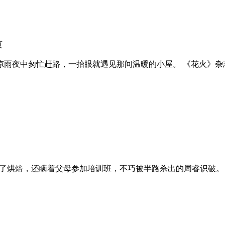
页
凉雨夜中匆忙赶路，一抬眼就遇见那间温暖的小屋。 《花火》杂志
上了烘焙，还瞒着父母参加培训班，不巧被半路杀出的周睿识破。