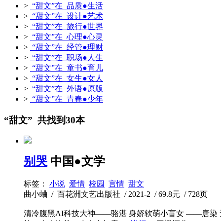
>
“甜文”在 品质●生活
>
“甜文”在 设计●艺术
>
“甜文”在 旅行●世界
>
“甜文”在 心理●心灵
>
“甜文”在 经管●理财
>
“甜文”在 职场●人生
>
“甜文”在 童书●育儿
>
“甜文”在 女生●女人
>
“甜文”在 外语●原版
>
“甜文”在 青春●少年
“甜文” 共找到30本
别哭
中国●文学
标签：
小说
爱情
校园
言情
甜文
曲小蛐 / 百花洲文艺出版社 / 2021-2 / 69.8元 / 728页
清冷腹黑AI科技大神——骆湛 身娇软萌小盲女 ——唐