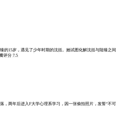
臻的15岁，遇见了少年时期的沈括。她试图化解沈括与陆臻之
豆瓣评分
7.5
陨落，两年后进入F大学心理系学习，因一张偷拍照片，发誓“不