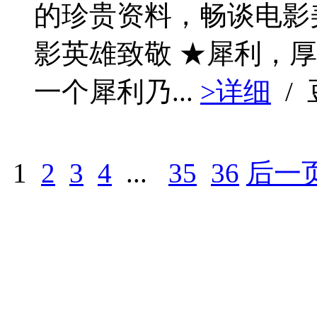
的珍贵资料，畅谈电影
影英雄致敬 ★犀利，
一个犀利乃...
>详细
/
1
2
3
4
...
35
36
后一