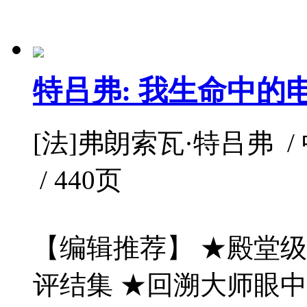
特吕弗: 我生命中的
[法]弗朗索瓦·特吕弗 / 中信
/ 440页
【编辑推荐】 ★殿堂
评结集 ★回溯大师眼