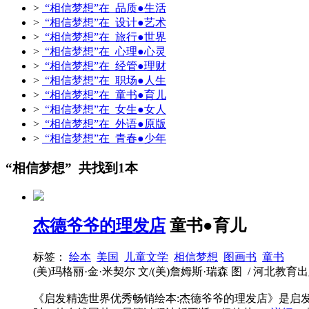
>
“相信梦想”在 品质●生活
>
“相信梦想”在 设计●艺术
>
“相信梦想”在 旅行●世界
>
“相信梦想”在 心理●心灵
>
“相信梦想”在 经管●理财
>
“相信梦想”在 职场●人生
>
“相信梦想”在 童书●育儿
>
“相信梦想”在 女生●女人
>
“相信梦想”在 外语●原版
>
“相信梦想”在 青春●少年
“相信梦想” 共找到1本
杰德爷爷的理发店
童书●育儿
标签：
绘本
美国
儿童文学
相信梦想
图画书
童书
(美)玛格丽·金·米契尔 文/(美)詹姆斯·瑞森 图 / 河北教育出版社 / 
《启发精选世界优秀畅销绘本:杰德爷爷的理发店》是启