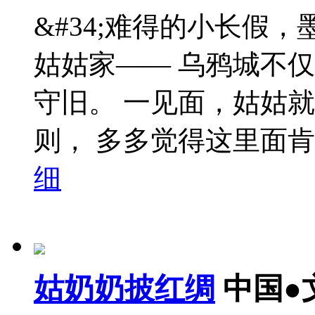
&#34;难得的小长假
姑姑家—— 乌鸦城不
守旧。 一见面，姑姑
则， 多多觉得这里面肯
细
姑奶奶披红绸
中国●