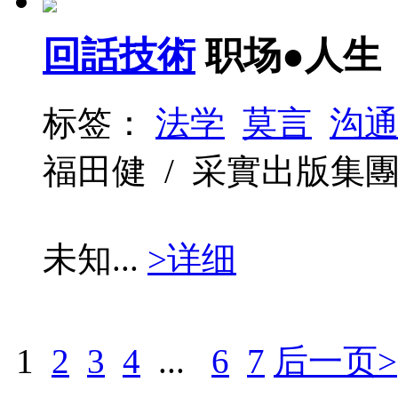
回話技術
职场●人生
标签：
法学
莫言
沟
福田健 / 采實出版集團 / 20
未知...
>详细
1
2
3
4
...
6
7
后一页>