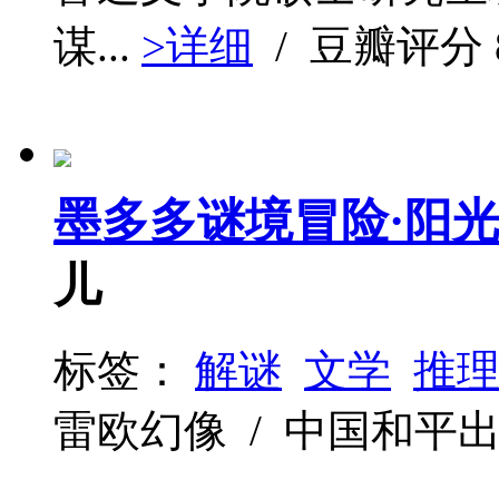
谋...
>详细
/ 豆瓣评分
墨多多谜境冒险·阳光
儿
标签：
解谜
文学
推
雷欧幻像 / 中国和平出版社 /