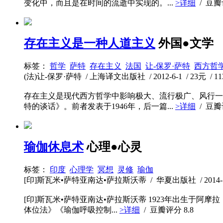
变化中，而且是在时间的流逝中实现的。...
>详细
/ 豆
存在主义是一种人道主义
外国●文学
标签：
哲学
萨特
存在主义
法国
让-保罗·萨特
西方哲
(法)让-保罗·萨特 / 上海译文出版社 / 2012-6-1 / 23元 / 1
存在主义是现代西方哲学中影响极大、流行极广、风行一
特的谈话》。前者发表于1946年，后一篇...
>详细
/ 豆
瑜伽休息术
心理●心灵
标签：
印度
心理学
冥想
灵修
瑜伽
[印]斯瓦米•萨特亚南达•萨拉斯沃蒂 / 华夏出版社 / 2014-1-1
[印]斯瓦米•萨特亚南达•萨拉斯沃蒂 1923年出生于
体位法》《瑜伽呼吸控制...
>详细
/ 豆瓣评分
8.8