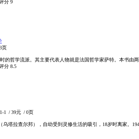
瓣评分
9
学
13页
时的哲学流派。其主要代表人物就是法国哲学家萨特。本书由两
瓣评分
8.5
 / 39元 / 0页
阿摩拉（乌塔拉查尔邦），自幼受到灵修生活的吸引，18岁时离家。