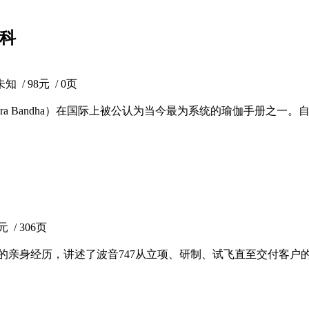
社科
/ 98元 / 0页
ama Mudra Bandha）在国际上被公认为当今最为系统的瑜伽手
 / 306页
己的亲身经历，讲述了波音747从立项、研制、试飞直至交付客