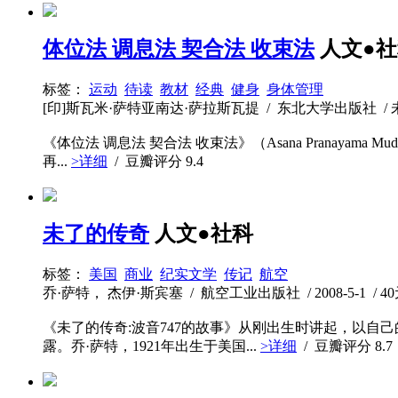
体位法 调息法 契合法 收束法
人文●
标签：
运动
待读
教材
经典
健身
身体管理
[印]斯瓦米·萨特亚南达·萨拉斯瓦提 / 东北大学出版社 / 未知 
《体位法 调息法 契合法 收束法》（Asana Pranay
再...
>详细
/ 豆瓣评分
9.4
未了的传奇
人文●社科
标签：
美国
商业
纪实文学
传记
航空
乔·萨特， 杰伊·斯宾塞 / 航空工业出版社 / 2008-5-1 / 40元
《未了的传奇:波音747的故事》从刚出生时讲起，以自
露。乔·萨特，1921年出生于美国...
>详细
/ 豆瓣评分
8.7