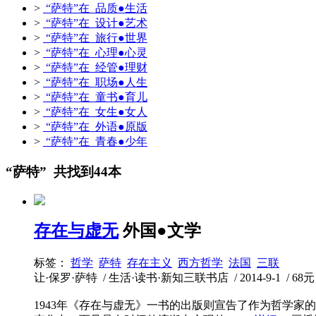
>
“萨特”在 品质●生活
>
“萨特”在 设计●艺术
>
“萨特”在 旅行●世界
>
“萨特”在 心理●心灵
>
“萨特”在 经管●理财
>
“萨特”在 职场●人生
>
“萨特”在 童书●育儿
>
“萨特”在 女生●女人
>
“萨特”在 外语●原版
>
“萨特”在 青春●少年
“萨特” 共找到44本
存在与虚无
外国●文学
标签：
哲学
萨特
存在主义
西方哲学
法国
三联
让·保罗·萨特 / 生活·读书·新知三联书店 / 2014-9-1 / 68元 
1943年《存在与虚无》一书的出版则宣告了作为哲学