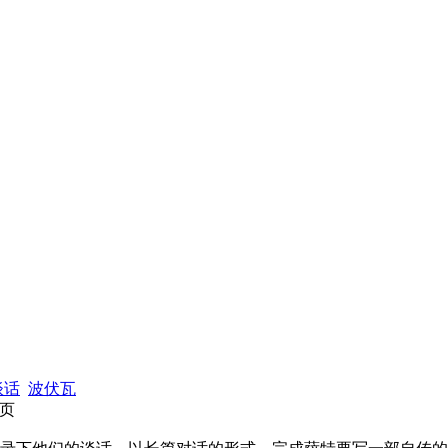
谈话
波伏瓦
7页