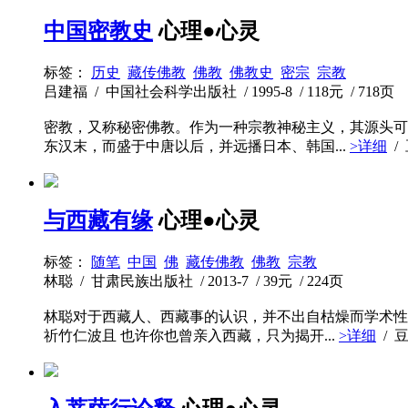
中国密教史
心理●心灵
标签：
历史
藏传佛教
佛教
佛教史
密宗
宗教
吕建福 / 中国社会科学出版社 / 1995-8 / 118元 / 718页
密教，又称秘密佛教。作为一种宗教神秘主义，其源头可
东汉末，而盛于中唐以后，并远播日本、韩国...
>详细
/
与西藏有缘
心理●心灵
标签：
随笔
中国
佛
藏传佛教
佛教
宗教
林聪 / 甘肃民族出版社 / 2013-7 / 39元 / 224页
林聪对于西藏人、西藏事的认识，并不出自枯燥而学术性
祈竹仁波且 也许你也曾亲入西藏，只为揭开...
>详细
/ 