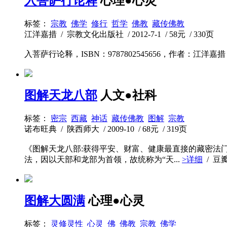
入菩萨行论释
心理●心灵
标签：
宗教
佛学
修行
哲学
佛教
藏传佛教
江洋嘉措 / 宗教文化出版社 / 2012-7-1 / 58元 / 330页
入菩萨行论释，ISBN：9787802545656，作者：江洋嘉措
图解天龙八部
人文●社科
标签：
密宗
西藏
神话
藏传佛教
图解
宗教
诺布旺典 / 陕西师大 / 2009-10 / 68元 / 319页
《图解天龙八部:获得平安、财富、健康最直接的藏密法
法，因以天部和龙部为首领，故统称为“天...
>详细
/ 豆
图解大圆满
心理●心灵
标签：
灵修灵性
心灵
佛
佛教
宗教
佛学