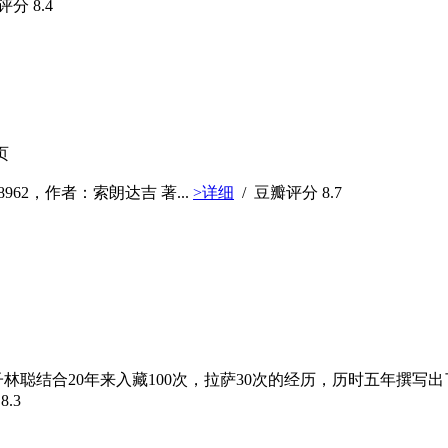
瓣评分
8.4
页
962，作者：索朗达吉 著...
>详细
/ 豆瓣评分
8.7
林聪结合20年来入藏100次，拉萨30次的经历，历时五年撰
分
8.3