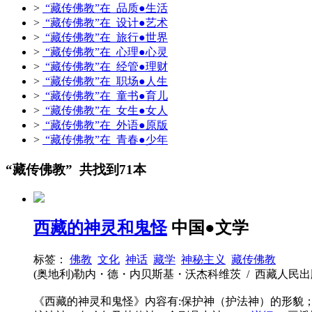
>
“藏传佛教”在 品质●生活
>
“藏传佛教”在 设计●艺术
>
“藏传佛教”在 旅行●世界
>
“藏传佛教”在 心理●心灵
>
“藏传佛教”在 经管●理财
>
“藏传佛教”在 职场●人生
>
“藏传佛教”在 童书●育儿
>
“藏传佛教”在 女生●女人
>
“藏传佛教”在 外语●原版
>
“藏传佛教”在 青春●少年
“藏传佛教” 共找到71本
西藏的神灵和鬼怪
中国●文学
标签：
佛教
文化
神话
藏学
神秘主义
藏传佛教
(奥地利)勒内・德・内贝斯基・沃杰科维茨 / 西藏人民出版社 / 20
《西藏的神灵和鬼怪》内容有:保护神（护法神）的形貌