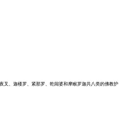
、夜叉、迦楼罗、紧那罗、乾闼婆和摩睺罗迦共八类的佛教护