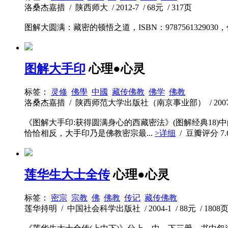
洛桑杰嘉措 / 陕西师大 / 2012-7 / 68元 / 317页
图解大圆满：藏密的顿悟之道，ISBN：9787561329030
图解大手印
心理●心灵
标签：
灵修
佛學
中國
藏传佛教
佛学
佛教
洛桑杰嘉措 / 陕西师范大学出版社（南京事业部） / 2007-10 
《图解大手印:获得圆满身心的西藏密法》(图解经典18
恰恰相反，大手印乃是佛教密宗最...
>详细
/ 豆瓣评分
7.
莲华生大士全传
心理●心灵
标签：
密宗
宗教
佛
佛教
传记
藏传佛教
莲华持明 / 中国社会科学出版社 / 2004-1 / 88元 / 1808