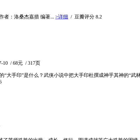
，作者：洛桑杰嘉措 编著...
>详细
/ 豆瓣评分
8.2
/ 68元 / 317页
)中的“大手印”是什么？武侠小说中把大手印杜撰成神乎其神的“
6
页