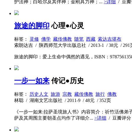
护法神；白哈尔及其伴神；金刚具力神；...
>详细
/ 豆
旅途的脚印
心理●心灵
标签：
灵修
佛学
藏传佛教
随笔
西藏
索达吉堪布
索朗达吉 / 陕西师范大学出版总社 / 2013-1 / 38元 / 291
旅途的脚印：爱上生命中偶然的遇见，ISBN：9787561358
一步一如来
传记●历史
标签：
历史人文
旅游
宗教
藏传佛教
旅行
佛教
林聪 / 湖南文艺出版社 / 2011-9 / 48元 / 352页
《一步一如来:拉萨圣境旅人书》内容简介：祈竹活佛弟子
萨及其周围主要朝圣点均作了详细介...
>详细
/ 豆瓣评