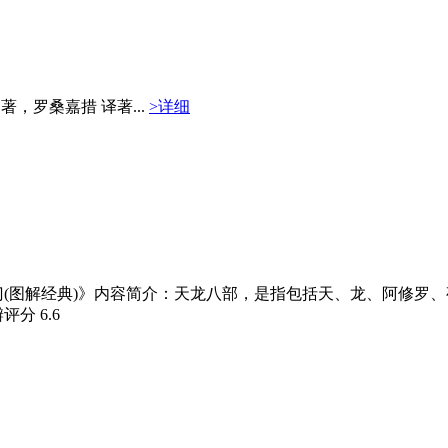
 著，罗桑嘉措 译著...
>详细
门(图解经典)》内容简介：天龙八部，是指包括天、龙、阿修罗
瓣评分
6.6