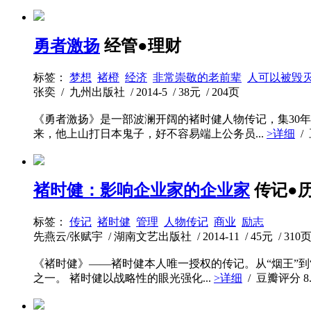
勇者激扬
经管●理财
标签：
梦想
褚橙
经济
非常崇敬的老前辈
人可以被毁
张奕 / 九州出版社 / 2014-5 / 38元 / 204页
《勇者激扬》是一部波澜开阔的褚时健人物传记，集30
来，他上山打日本鬼子，好不容易端上公务员...
>详细
/
褚时健：影响企业家的企业家
传记●
标签：
传记
褚时健
管理
人物传记
商业
励志
先燕云/张赋宇 / 湖南文艺出版社 / 2014-11 / 45元 / 310
《褚时健》——褚时健本人唯一授权的传记。从“烟王”到
之一。 褚时健以战略性的眼光强化...
>详细
/ 豆瓣评分
8