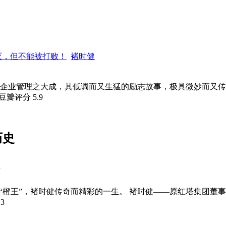
灭，但不能被打败！
褚时健
年企业管理之大成，其低调而又生猛的励志故事，极具微妙而又
 豆瓣评分
5.9
历史
页
“橙王”，褚时健传奇而精彩的一生。 褚时健——原红塔集团董
.3