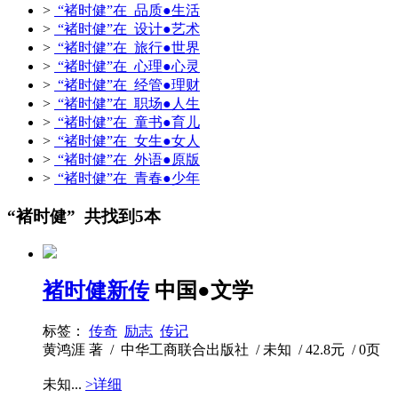
>
“褚时健”在 品质●生活
>
“褚时健”在 设计●艺术
>
“褚时健”在 旅行●世界
>
“褚时健”在 心理●心灵
>
“褚时健”在 经管●理财
>
“褚时健”在 职场●人生
>
“褚时健”在 童书●育儿
>
“褚时健”在 女生●女人
>
“褚时健”在 外语●原版
>
“褚时健”在 青春●少年
“褚时健” 共找到5本
褚时健新传
中国●文学
标签：
传奇
励志
传记
黄鸿涯 著 / 中华工商联合出版社 / 未知 / 42.8元 / 0页
未知...
>详细