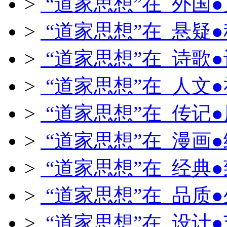
>
“道家思想”在 外国
>
“道家思想”在 悬疑
>
“道家思想”在 诗歌
>
“道家思想”在 人文
>
“道家思想”在 传记
>
“道家思想”在 漫画
>
“道家思想”在 经典
>
“道家思想”在 品质
>
“道家思想”在 设计