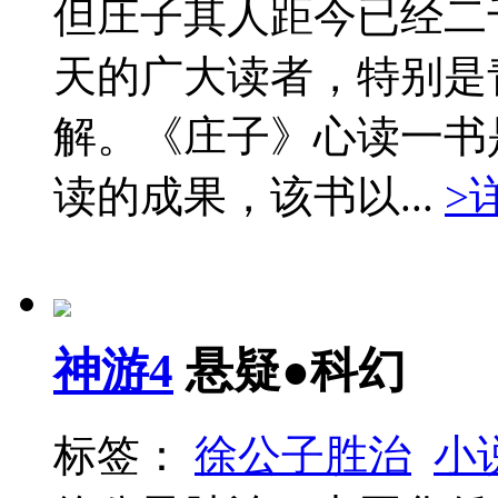
但庄子其人距今已经二
天的广大读者，特别是
解。《庄子》心读一书
读的成果，该书以...
>
神游4
悬疑●科幻
标签：
徐公子胜治
小