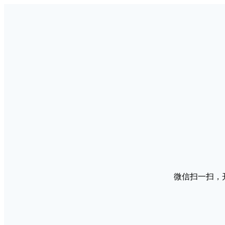
微信扫一扫，