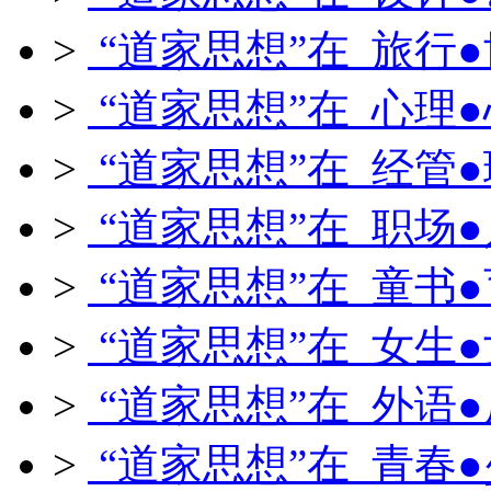
>
“道家思想”在 旅行
>
“道家思想”在 心理
>
“道家思想”在 经管
>
“道家思想”在 职场
>
“道家思想”在 童书
>
“道家思想”在 女生
>
“道家思想”在 外语
>
“道家思想”在 青春