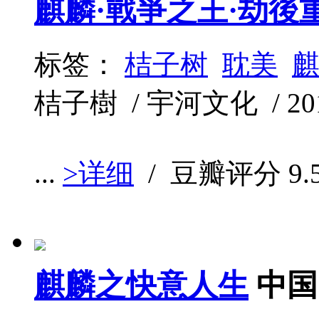
麒麟·戰爭之王·劫後
标签：
桔子树
耽美
桔子樹 / 宇河文化 / 2013
...
>详细
/ 豆瓣评分
9.
麒麟之快意人生
中国