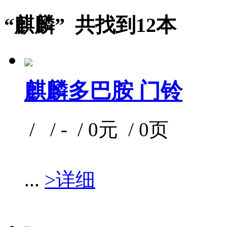
“麒麟” 共找到12本
麒麟多巴胺 门铃
/ / - / 0元 / 0页
...
>详细