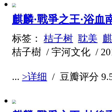
麒麟·戰爭之王·浴血
标签：
桔子树
耽美
桔子樹 / 宇河文化 / 2013
...
>详细
/ 豆瓣评分
9.