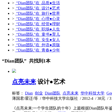
>
“Dian团队”在 品质●生活
>
“Dian团队”在 设计●艺术
>
“Dian团队”在 旅行●世界
>
“Dian团队”在 心理●心灵
>
“Dian团队”在 经管●理财
>
“Dian团队”在 职场●人生
>
“Dian团队”在 童书●育儿
>
“Dian团队”在 女生●女人
>
“Dian团队”在 外语●原版
>
“Dian团队”在 青春●少年
“Dian团队” 共找到1本
点亮未来
设计●艺术
标签：
Dian
创业
Dian团队
点亮未来
华中科技大学
Ge
薄国君/霍迁/等 / 华中科技大学出版社 / 2012-4 / 38元 / 3
《点亮未来:一个学生团队的十年》上篇根据Dian团队年