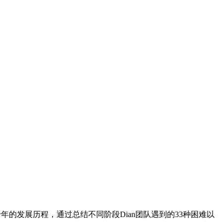
年的发展历程，通过总结不同阶段Dian团队遇到的33种困难以