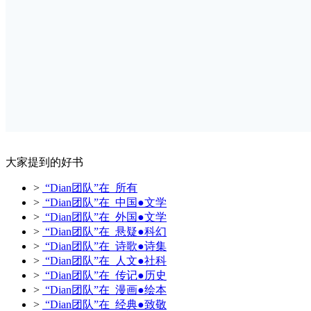
大家提到的好书
>
“Dian团队”在 所有
>
“Dian团队”在 中国●文学
>
“Dian团队”在 外国●文学
>
“Dian团队”在 悬疑●科幻
>
“Dian团队”在 诗歌●诗集
>
“Dian团队”在 人文●社科
>
“Dian团队”在 传记●历史
>
“Dian团队”在 漫画●绘本
>
“Dian团队”在 经典●致敬