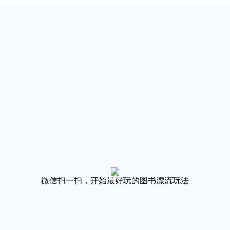
微信扫一扫，开始最好玩的图书漂流玩法