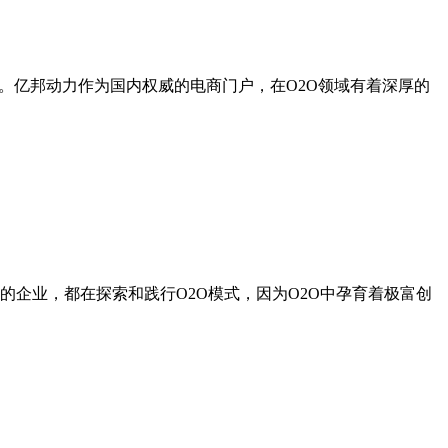
艰。亿邦动力作为国内权威的电商门户，在O2O领域有着深厚的
的企业，都在探索和践行O2O模式，因为O2O中孕育着极富创