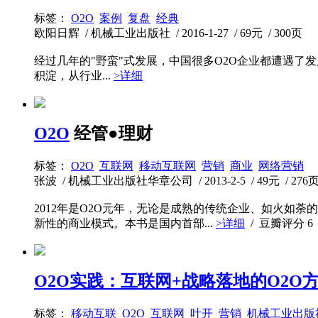
标签：
O2O
案例
复盘
经典
欧阳日辉 / 机械工业出版社 / 2016-1-27 / 69元 / 300页
经过几年的"野蛮"式发展，中国很多O2O企业都遭遇了
积淀，从行业...
>详细
O2O
经管●理财
标签：
O2O
互联网
移动互联网
营销
商业
网络营销
张波 / 机械工业出版社华章公司 / 2013-2-5 / 49元 / 276
2012年是O2O元年，无论是成熟的传统企业、如火如
新性的商业模式。本书是国内首部...
>详细
/ 豆瓣评分
6
O2O实践：互联网+战略落地的O2O
标签：
移动互联
O2O
互联网
叶开
营销
机械工业出版