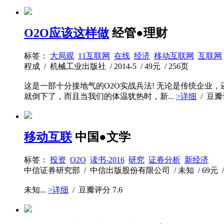
O2O应该这样做
经管●理财
标签：
大局观
11互联网
在线
经济
移动互联网
互联网
程成 / 机械工业出版社 / 2014-5 / 49元 / 256页
这是一部十分接地气的O2O实战兵法! 无论是传统企
就倒下了，而且当我们的体温犹热时，新...
>详细
/ 豆
移动互联
中国●文学
标签：
投资
O2O
读书-2016
研究
证券分析
新经济
中信证券研究部 / 中信出版股份有限公司 / 未知 / 69元 /
未知...
>详细
/ 豆瓣评分
7.6