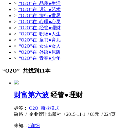
>
“O2O”在 品质●生活
>
“O2O”在 设计●艺术
>
“O2O”在 旅行●世界
>
“O2O”在 心理●心灵
>
“O2O”在 经管●理财
>
“O2O”在 职场●人生
>
“O2O”在 童书●育儿
>
“O2O”在 女生●女人
>
“O2O”在 外语●原版
>
“O2O”在 青春●少年
“O2O” 共找到11本
财富第六波
经管●理财
标签：
O2O
商业模式
禹路 / 企业管理出版社 / 2015-11-1 / 68元 / 224页
未知...
>详细