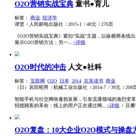
O2O营销实战宝典
童书●育儿
标签：
商业
经济学
谭贤 / 人民邮电出版社 / 2015-1 / 48元 / 276页
《O2O营销实战宝典》紧扣“实战”主题，以纵横两条线出
展示O2O营销方法；另一...
>详细
O2O时代的冲击
人文●社科
标签：
互联网
O2O
日本
2014
京东读书
商业
（日）岩田昭男 / 机械工业出版社 / 2014-7 / 39元 / 208
智能手机与社交网络蓬勃发展，引发流通领域的激烈变革
招揽顾客的革命：线上的用户正在通过网...
>详细
/ 豆
O2O复盘：10大企业O2O模式与操盘