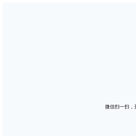
微信扫一扫，