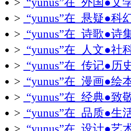
>
“yunus”在 外国●文
>
“yunus”在 悬疑●科
>
“yunus”在 诗歌●诗
>
“yunus”在 人文●社
>
“yunus”在 传记●历
>
“yunus”在 漫画●绘
>
“yunus”在 经典●致
>
“yunus”在 品质●生
>
“yunus”在 设计●艺