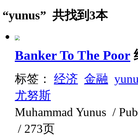
“yunus” 共找到3本
Banker To The Poor
标签：
经济
金融
yunu
尤努斯
Muhammad Yunus / Publ
/ 273页