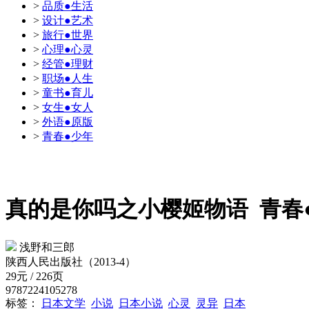
>
品质●生活
>
设计●艺术
>
旅行●世界
>
心理●心灵
>
经管●理财
>
职场●人生
>
童书●育儿
>
女生●女人
>
外语●原版
>
青春●少年
真的是你吗之小樱姬物语
青春
浅野和三郎
陕西人民出版社（2013-4）
29元 / 226页
9787224105278
标签：
日本文学
小说
日本小说
心灵
灵异
日本