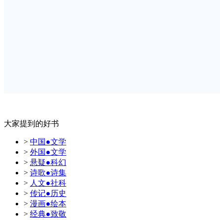
大家提到的好书
>
中国●文学
>
外国●文学
>
悬疑●科幻
>
诗歌●诗集
>
人文●社科
>
传记●历史
>
漫画●绘本
>
经典●致敬