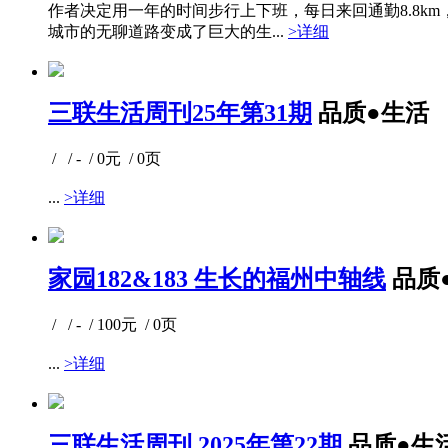
作者决定用一年的时间步行上下班，每日来回通勤8.8k
城市的无聊道路变成了巨大的生...
>详细
三联生活周刊25年第31期
品质●生活
/ / - / 0元 / 0页
...
>详细
家园182&183 生长的福州中轴线
品质
/ / - / 100元 / 0页
...
>详细
三联生活周刊 2025年第22期
品质●生