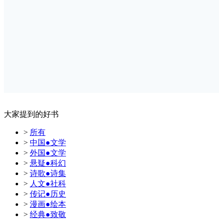
大家提到的好书
>
所有
>
中国●文学
>
外国●文学
>
悬疑●科幻
>
诗歌●诗集
>
人文●社科
>
传记●历史
>
漫画●绘本
>
经典●致敬