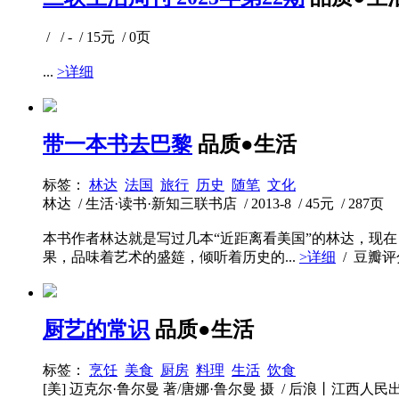
/ / - / 15元 / 0页
...
>详细
带一本书去巴黎
品质●生活
标签：
林达
法国
旅行
历史
随笔
文化
林达 / 生活·读书·新知三联书店 / 2013-8 / 45元 / 287页
本书作者林达就是写过几本“近距离看美国”的林达，现在
果，品味着艺术的盛筵，倾听着历史的...
>详细
/ 豆瓣
厨艺的常识
品质●生活
标签：
烹饪
美食
厨房
料理
生活
饮食
[美] 迈克尔·鲁尔曼 著/唐娜·鲁尔曼 摄 / 后浪丨江西人民出版社 /