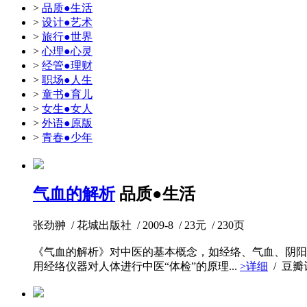
>
品质●生活
>
设计●艺术
>
旅行●世界
>
心理●心灵
>
经管●理财
>
职场●人生
>
童书●育儿
>
女生●女人
>
外语●原版
>
青春●少年
气血的解析
品质●生活
张劲翀 / 花城出版社 / 2009-8 / 23元 / 230页
《气血的解析》对中医的基本概念，如经络、气血、阴阳
用经络仪器对人体进行中医“体检”的原理...
>详细
/ 豆