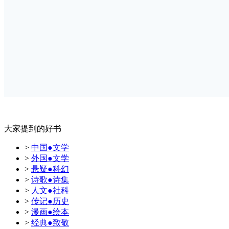
大家提到的好书
>
中国●文学
>
外国●文学
>
悬疑●科幻
>
诗歌●诗集
>
人文●社科
>
传记●历史
>
漫画●绘本
>
经典●致敬