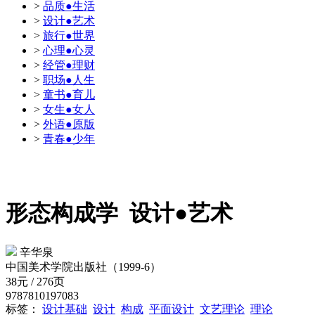
>
品质●生活
>
设计●艺术
>
旅行●世界
>
心理●心灵
>
经管●理财
>
职场●人生
>
童书●育儿
>
女生●女人
>
外语●原版
>
青春●少年
形态构成学
设计●艺术
辛华泉
中国美术学院出版社（1999-6）
38元 / 276页
9787810197083
标签：
设计基础
设计
构成
平面设计
文艺理论
理论