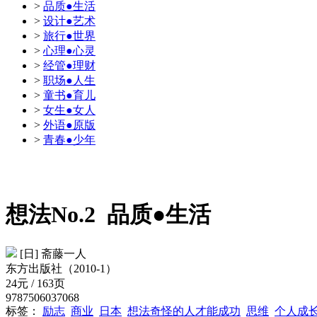
>
品质●生活
>
设计●艺术
>
旅行●世界
>
心理●心灵
>
经管●理财
>
职场●人生
>
童书●育儿
>
女生●女人
>
外语●原版
>
青春●少年
想法No.2
品质●生活
[日] 斋藤一人
东方出版社（2010-1）
24元 / 163页
9787506037068
标签：
励志
商业
日本
想法奇怪的人才能成功
思维
个人成