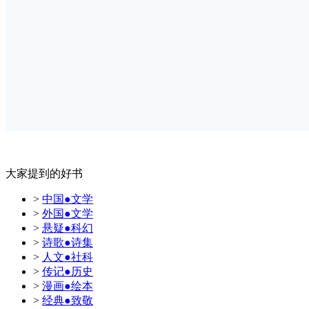
大家提到的好书
>
中国●文学
>
外国●文学
>
悬疑●科幻
>
诗歌●诗集
>
人文●社科
>
传记●历史
>
漫画●绘本
>
经典●致敬