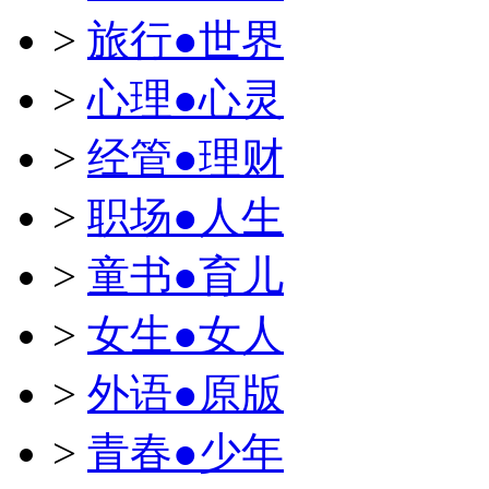
>
旅行●世界
>
心理●心灵
>
经管●理财
>
职场●人生
>
童书●育儿
>
女生●女人
>
外语●原版
>
青春●少年