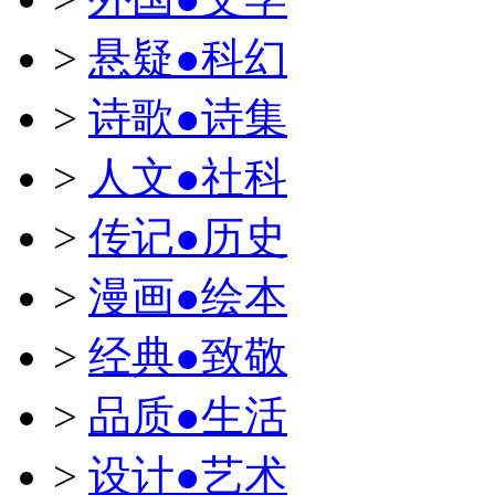
>
悬疑●科幻
>
诗歌●诗集
>
人文●社科
>
传记●历史
>
漫画●绘本
>
经典●致敬
>
品质●生活
>
设计●艺术