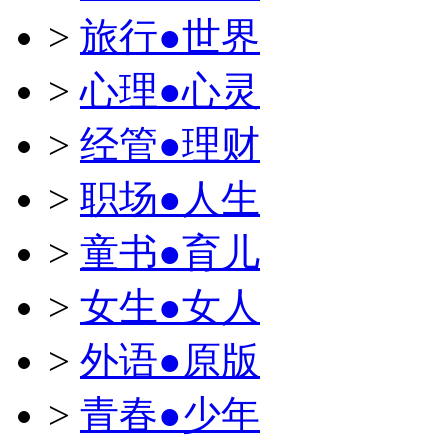
>
旅行●世界
>
心理●心灵
>
经管●理财
>
职场●人生
>
童书●育儿
>
女生●女人
>
外语●原版
>
青春●少年