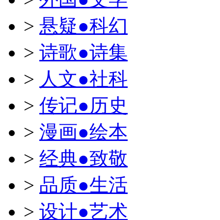
>
悬疑●科幻
>
诗歌●诗集
>
人文●社科
>
传记●历史
>
漫画●绘本
>
经典●致敬
>
品质●生活
>
设计●艺术