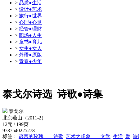
>
品质●生活
>
设计●艺术
>
旅行●世界
>
心理●心灵
>
经管●理财
>
职场●人生
>
童书●育儿
>
女生●女人
>
外语●原版
>
青春●少年
泰戈尔诗选
诗歌●诗集
泰戈尔
北京燕山（2011-2）
12元 / 199页
9787540225278
标签：
语言的玫瑰——诗歌
艺术之想象——文学
生活
爱
诗