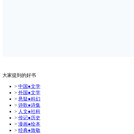
大家提到的好书
>
中国●文学
>
外国●文学
>
悬疑●科幻
>
诗歌●诗集
>
人文●社科
>
传记●历史
>
漫画●绘本
>
经典●致敬