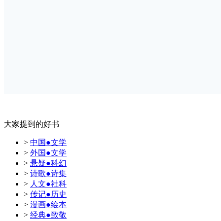
大家提到的好书
>
中国●文学
>
外国●文学
>
悬疑●科幻
>
诗歌●诗集
>
人文●社科
>
传记●历史
>
漫画●绘本
>
经典●致敬