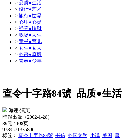
>
品质●生活
>
设计●艺术
>
旅行●世界
>
心理●心灵
>
经管●理财
>
职场●人生
>
童书●育儿
>
女生●女人
>
外语●原版
>
青春●少年
查令十字路84號
品质●生活
海蓮·漢芙
時報出版（2002-1-28）
86元 / 108页
9789571335896
标签：
查令十字路84號
书信
外国文学
小说
美国
書