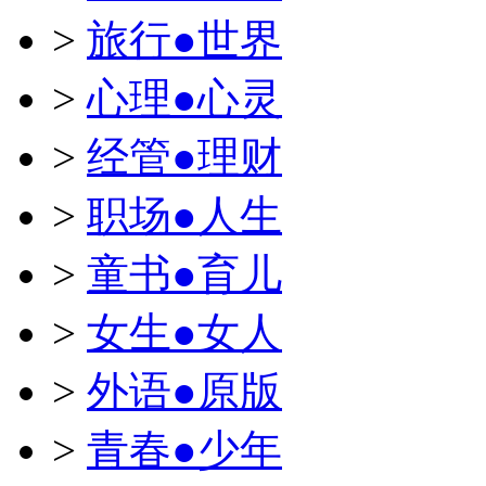
>
旅行●世界
>
心理●心灵
>
经管●理财
>
职场●人生
>
童书●育儿
>
女生●女人
>
外语●原版
>
青春●少年