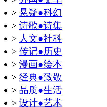
>
悬疑●科幻
>
诗歌●诗集
>
人文●社科
>
传记●历史
>
漫画●绘本
>
经典●致敬
>
品质●生活
>
设计●艺术