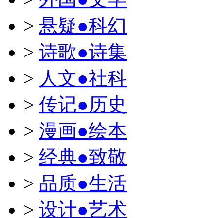
>
悬疑●科幻
>
诗歌●诗集
>
人文●社科
>
传记●历史
>
漫画●绘本
>
经典●致敬
>
品质●生活
>
设计●艺术