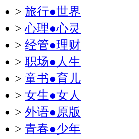
>
旅行●世界
>
心理●心灵
>
经管●理财
>
职场●人生
>
童书●育儿
>
女生●女人
>
外语●原版
>
青春●少年