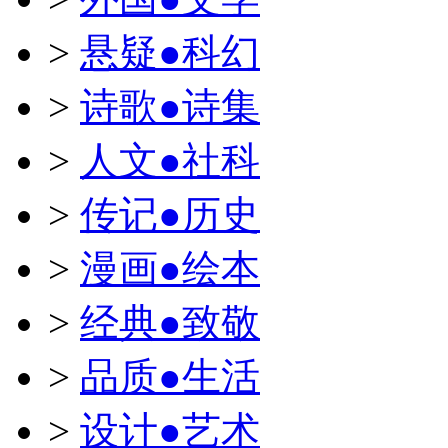
>
悬疑●科幻
>
诗歌●诗集
>
人文●社科
>
传记●历史
>
漫画●绘本
>
经典●致敬
>
品质●生活
>
设计●艺术