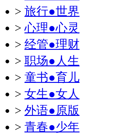
>
旅行●世界
>
心理●心灵
>
经管●理财
>
职场●人生
>
童书●育儿
>
女生●女人
>
外语●原版
>
青春●少年