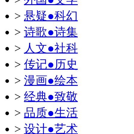
>
悬疑●科幻
>
诗歌●诗集
>
人文●社科
>
传记●历史
>
漫画●绘本
>
经典●致敬
>
品质●生活
>
设计●艺术