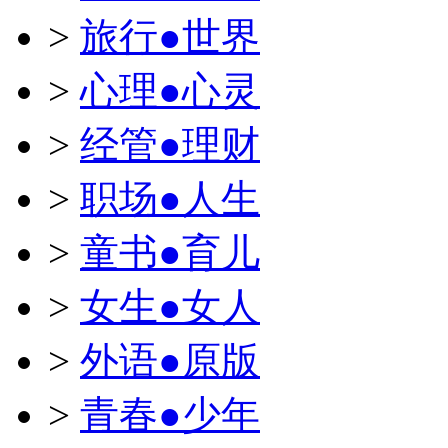
>
旅行●世界
>
心理●心灵
>
经管●理财
>
职场●人生
>
童书●育儿
>
女生●女人
>
外语●原版
>
青春●少年