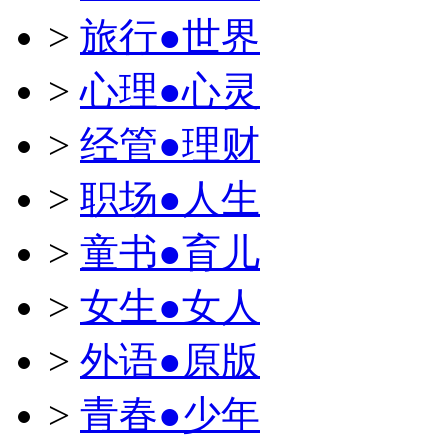
>
旅行●世界
>
心理●心灵
>
经管●理财
>
职场●人生
>
童书●育儿
>
女生●女人
>
外语●原版
>
青春●少年