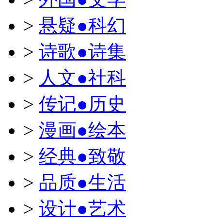
>
悬疑●科幻
>
诗歌●诗集
>
人文●社科
>
传记●历史
>
漫画●绘本
>
经典●致敬
>
品质●生活
>
设计●艺术