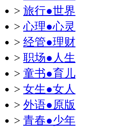
>
旅行●世界
>
心理●心灵
>
经管●理财
>
职场●人生
>
童书●育儿
>
女生●女人
>
外语●原版
>
青春●少年