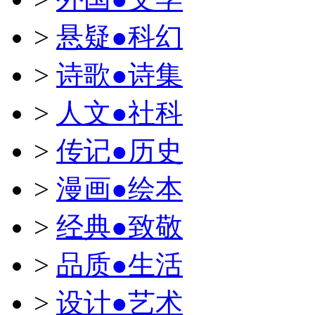
>
悬疑●科幻
>
诗歌●诗集
>
人文●社科
>
传记●历史
>
漫画●绘本
>
经典●致敬
>
品质●生活
>
设计●艺术