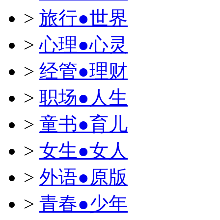
>
旅行●世界
>
心理●心灵
>
经管●理财
>
职场●人生
>
童书●育儿
>
女生●女人
>
外语●原版
>
青春●少年