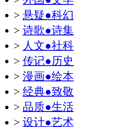
>
悬疑●科幻
>
诗歌●诗集
>
人文●社科
>
传记●历史
>
漫画●绘本
>
经典●致敬
>
品质●生活
>
设计●艺术