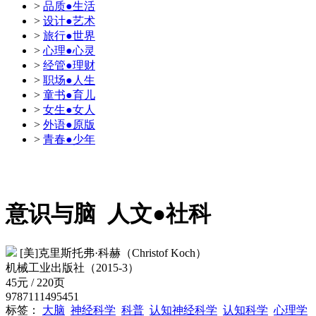
>
品质●生活
>
设计●艺术
>
旅行●世界
>
心理●心灵
>
经管●理财
>
职场●人生
>
童书●育儿
>
女生●女人
>
外语●原版
>
青春●少年
意识与脑
人文●社科
[美]克里斯托弗·科赫（Christof Koch）
机械工业出版社（2015-3）
45元 / 220页
9787111495451
标签：
大脑
神经科学
科普
认知神经科学
认知科学
心理学