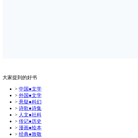
大家提到的好书
>
中国●文学
>
外国●文学
>
悬疑●科幻
>
诗歌●诗集
>
人文●社科
>
传记●历史
>
漫画●绘本
>
经典●致敬