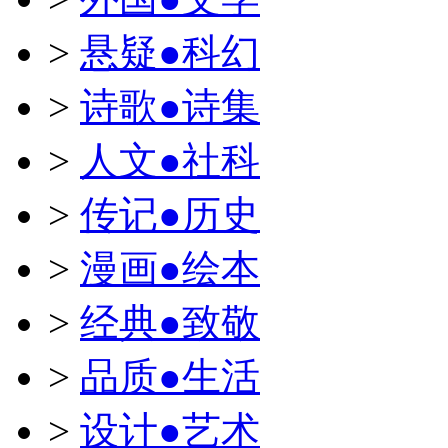
>
悬疑●科幻
>
诗歌●诗集
>
人文●社科
>
传记●历史
>
漫画●绘本
>
经典●致敬
>
品质●生活
>
设计●艺术