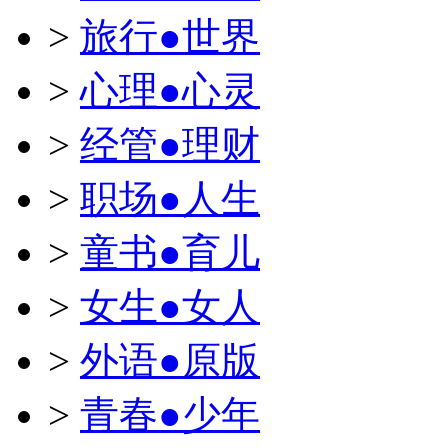
>
旅行●世界
>
心理●心灵
>
经管●理财
>
职场●人生
>
童书●育儿
>
女生●女人
>
外语●原版
>
青春●少年